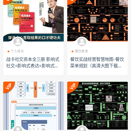
个人成长
餐饮美食
战卡社交资本全三册 影响式
餐饮实战经营智慧地图-餐饮
社交+影响式表达+影响式销
菜单规划（高清大图下载）d
售30张思维导图（高清大图
t2240095
下载）