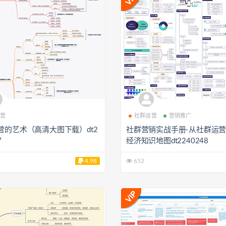
营
社群运营
营销推广
营的艺术（高清大图下载）dt2
社群营销实战手册-从社群运
7
经济知识地图dt2240248
4.98
652