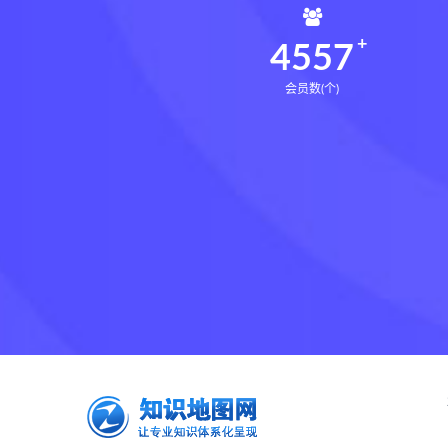
4598
会员数(个)