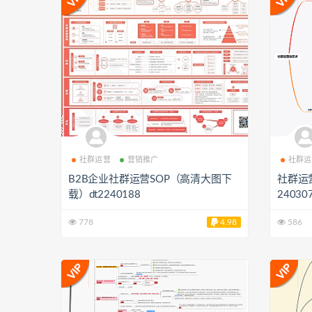
社群运营
营销推广
社群运
B2B企业社群运营SOP（高清大图下
社群运
载）dt2240188
24030
778
4.98
586