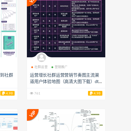
社群运营
营销推广
营到社群
运营增长社群运营营销节奏图主流渠
道用户体验地图（高清大图下载）dt2
240027
4.98
761
4.98