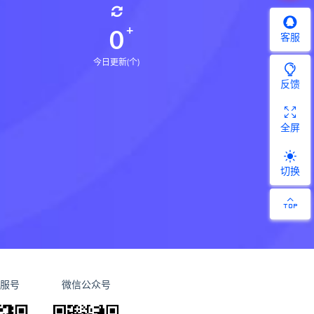
0
客服
今日更新(个)
反馈
全屏
切换
服号
微信公众号