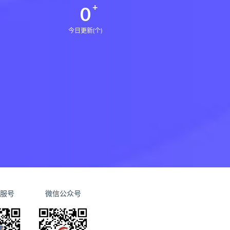
0
今日更新(个)
服号
微信公众号