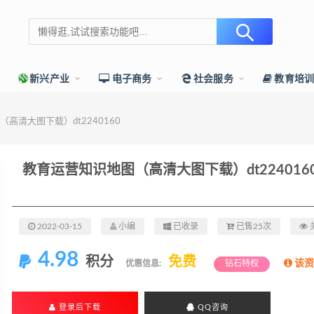
新兴产业
电子商务
社会服务
教育培
高清大图下载）dt2240160
教育运营知识地图（高清大图下载）dt224016
2022-03-15
小编
已收录
已售25次
4.98
积分
免费
该资
优惠信息:
钻石特权
登录后下载
QQ咨询