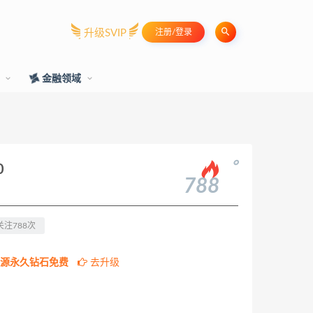
升级SVIP
注册/登录
训
金融领域
。
0
788
关注788次
源永久钻石免费
去升级