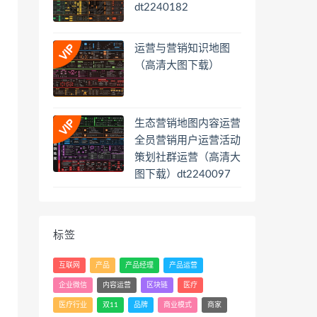
dt2240182
运营与营销知识地图
（高清大图下载）
生态营销地图内容运营
全员营销用户运营活动
策划社群运营（高清大
图下载）dt2240097
标签
互联网
产品
产品经理
产品运营
企业微信
内容运营
区块链
医疗
医疗行业
双11
品牌
商业模式
商家