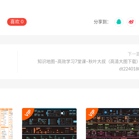
喜欢
0
分享到：
下一
知识地图–高效学习7堂课–秋叶大叔（高清大图下载
dt224018