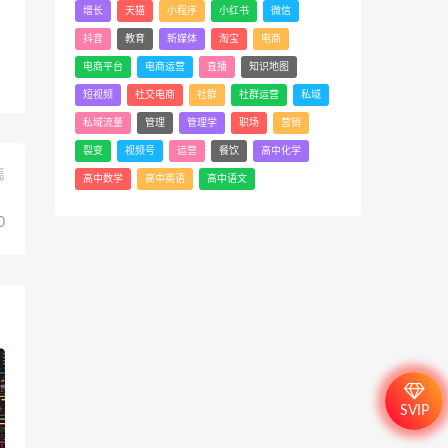
增长
天猫
小程序
小红书
微信
抖音
教育
新媒体
淘宝
电商
电商平台
电商运营
直播
知识地图
短视频
社交电商
社群
社群运营
私域
私域流量
管理
管理学
职场
营销
裂变
视频号
运营
餐饮
高中化学
篇
高中数学
高中英语
高中语文
）
0
SVIP