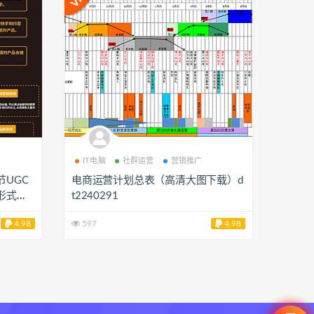
IT电脑
社群运营
营销推广
UGC
电商运营计划总表（高清大图下载）d
形式
t2240291
4.98
597
4.98