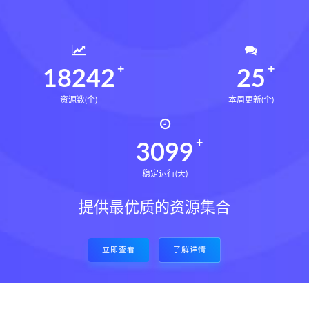
18377
25
资源数(个)
本周更新(个)
3122
稳定运行(天)
提供最优质的资源集合
立即查看
了解详情