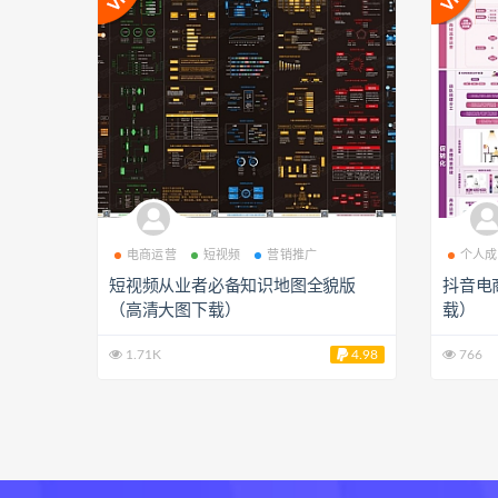
电商运营
短视频
营销推广
个人成
短视频从业者必备知识地图全貌版
抖音电
（高清大图下载）
载）
1.71K
4.98
766